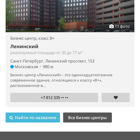
11 фото
Бизнес-центр,
класс B+
Ленинский
реализуемые площади от 30 до 77 м²
Санкт-Петербург, Ленинский проспект, 153
Московская
•
980 м
Бизнес-центр «Ленинский» - это одиннадцатиэтажное
современное здание, относящееся к классу «В+»,
расположенное в...
+7 812 335 •• ••
Найти по названию
Все бизнес-центры