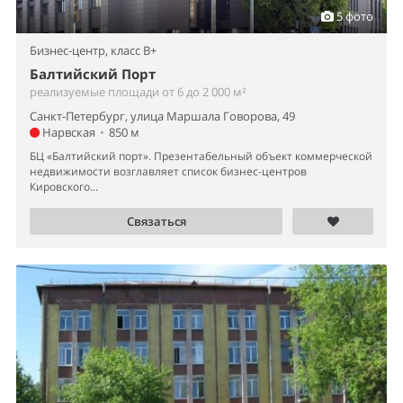
5 фото
Бизнес-центр,
класс B+
Балтийский Порт
реализуемые площади от 6 до 2 000 м²
Санкт-Петербург, улица Маршала Говорова, 49
Нарвская
•
850 м
БЦ «Балтийский порт». Презентабельный объект коммерческой
недвижимости возглавляет список бизнес-центров
Кировского...
Связаться