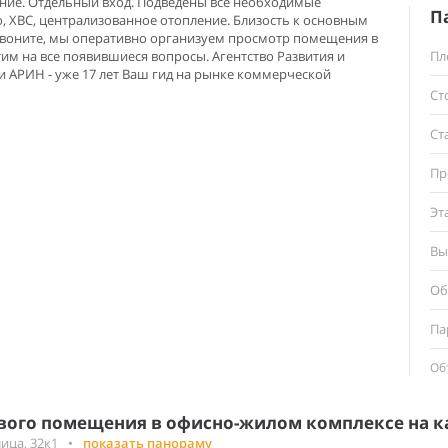
ние. Отдельный вход. Подведены все необходимые
П
, ХВС, централизованное отопление. Близость к основным
воните, мы оперативно организуем просмотр помещения в
тим на все появившиеся вопросы. Агентство Развития и
Пл
 АРИН - уже 17 лет Ваш гид на рынке коммерческой
Ст
Ст
Пр
Эт
Вы
Об
Па
Об
вого помещения в офисно-жилом комплексе на к
ица, 32к1
•
показать панораму