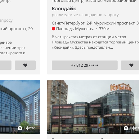
ентр,
Торговый центр,
масштаб микрорайонный
Клондайк
реализуемые площади по запросу
апросу
Санкт-Петербург, 2-й Муринский проспект, 3
кий проспект, 20
Площадь Мужества
•
370 м
В четырехстах метрах от станции метро
Площадь Мужества находится торговый центр
центре
«Клондайк». Здесь представлен...
есечении трех
огатырского и...
+7 812 297 •• ••
1 фото
1 фо