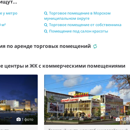
ищут...
е у метро
Торговое помещение в Морском
муниципальном округе
 м²
Торговое помещение от собственника
Помещение под салон красоты
ия по аренде торговых помещений
е центры и ЖК с коммерческими помещениями
1 фото
4 фо