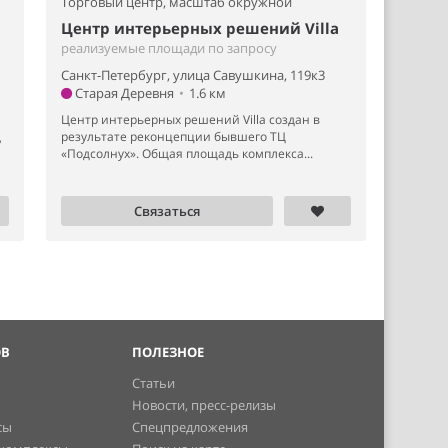
Торговый центр,
масштаб окружной
Центр интерьерных решений Villa
реализуемые площади по запросу
Санкт-Петербург, улица Савушкина, 119к3
Старая Деревня
•
1.6 км
Центр интерьерных решений Villa создан в
результате реконцепции бывшего ТЦ
,
«Подсолнух». Общая площадь комплекса...
Связаться
ОВ
ПОЛЕЗНОЕ
Статьи
Новости, пресс-релизы
сы
Спецпредложения