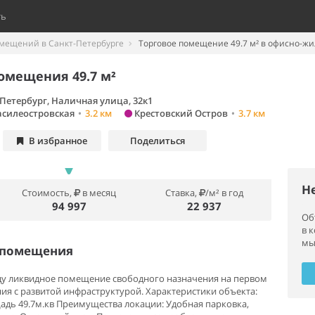
ть
омещений в Санкт-Петербурге
Торговое помещение 49.7 м² в офисно-ж
омещения 49.7 м²
Петербург, Наличная улица, 32к1
силеостровская
•
3.2 км
Крестовский Остров
•
3.7 км
В избранное
Поделиться
Н
Стоимость,
в месяц
Ставка,
/м² в год
94 997
22 937
Об
в 
мы
 помещения
енду ликвидное помещение свободного назначения на первом
ия с развитой инфраструктурой. Характеристики объекта:
дь 49.7м.кв Преимущества локации: Удобная парковка,