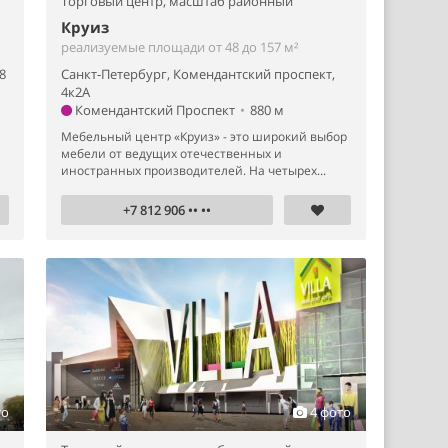
Торговый центр,
масштаб районный
Круиз
реализуемые площади от 48 до 157 м²
8
Санкт-Петербург, Комендантский проспект,
4к2А
Комендантский Проспект
•
880 м
Мебельный центр «Круиз» - это широкий выбор
мебели от ведущих отечественных и
иностранных производителей. На четырех...
+7 812 906 •• ••
то
4 фото