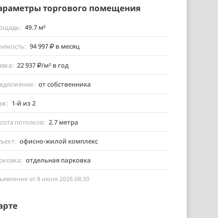
араметры торгового помещения
ощадь
49.7 м²
оимость
94 997
в месяц
авка
22 937
/м² в год
едложение
от собственника
аж
1-й из 2
сота потолков
2.7 метра
ъект
офисно-жилой комплекс
рковка
отдельная парковка
ъявление от 8 июня 2026 08:30
арте