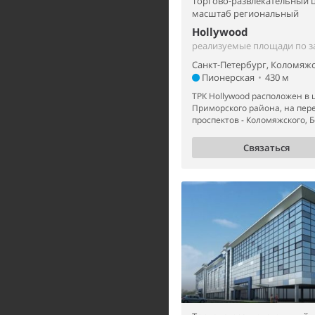
Торгово-развлекательный ц
масштаб региональный
Hollywood
реализуемые площади по з
Санкт-Петербург, Коломяжс
Пионерская
•
430 м
ТРК Hollywood расположен в 
Приморского района, на пер
проспектов - Коломяжского, Б
Связаться