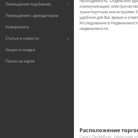
проходимость. Отдельное зда
Помещения под бизнес
коммуникации: электричество
транспортным магистралям З
Помещения с арендатором
удобное для Вас время и отве
Исследование в Недвижимости
Коворкинги
недвижимости.
Статьи и новости
Акции и скидки
Поиск на карте
Расположение торго
Санкт-Петербург, Наличная ул