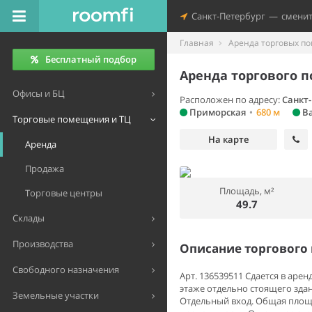
Санкт-Петербург
—
смени
Главная
Аренда торговых п
Бесплатный подбор
Аренда торгового п
Офисы и БЦ
Расположен по адресу:
Санкт-
Приморская
•
680 м
Ва
Торговые помещения и ТЦ
На карте
Аренда
Продажа
Площадь, м²
Торговые центры
49.7
Склады
Производства
Описание торгового
Свободного назначения
Арт. 136539511 Сдается в ар
этаже отдельно стоящего здан
Земельные участки
Отдельный вход. Общая площа