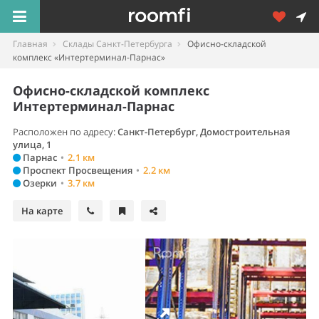
Главная
Склады Санкт-Петербурга
Офисно-складской
комплекс «Интертерминал-Парнас»
Офисно-складской комплекс
Интертерминал-Парнас
Расположен по адресу:
Санкт-Петербург
,
Домостроительная
улица, 1
Парнас
•
2.1 км
Проспект Просвещения
•
2.2 км
Озерки
•
3.7 км
На карте