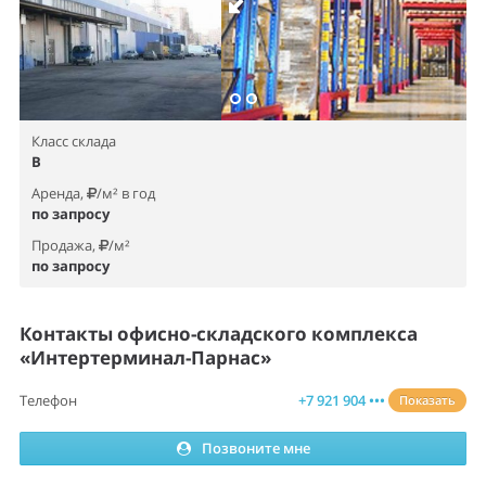
Класс склада
B
Аренда,
/м² в год
по запросу
Продажа,
/м²
по запросу
Контакты офисно-складского комплекса
«Интертерминал-Парнас»
Телефон
+7 921 904 •••
Показать
Позвоните мне