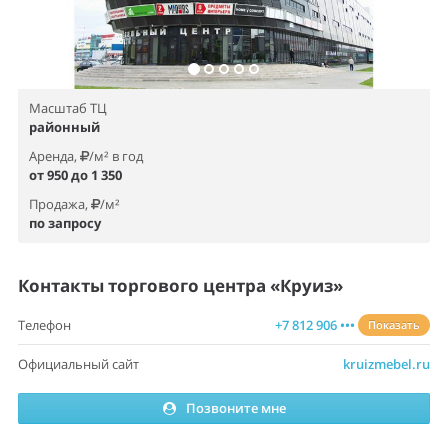
Масштаб ТЦ
районный
Аренда,
/м² в год
от 950 до 1 350
Продажа,
/м²
по запросу
Контакты торгового центра «Круиз»
Телефон
+7 812 906 •••
Показать
Официальный сайт
kruizmebel.ru
Позвоните мне