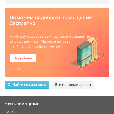
Поможем подобрать помещение
бесплатно
Румфи.ру
подберет вам торговое помещение
от собственника. Мы не агентство,
это бесплатно и без комиссии.
Подробнее
Найти по названию
Все торговые центры
СНЯТЬ ПОМЕЩЕНИЕ
Офисы