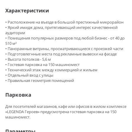
Характеристики
• Расположение на въезде в большой престижный микрорайон
• Яркий имидж дома, притягивающий интерес качественной
аудитории
• Помещения популярных размеров под любой бизнес - от 40 до
510 м²
• Панорамные витрины, просматривающиеся с проезжей части
• Подготовлегнные места под рекламные вывески на фасаде
• Высота потолков - 5,6 м
• Гостевая парковка на 150 машиномест
• Технический этаж между коммерцией и жильем
• Отдельный вход с улицы
• Правильная геометрия помещений
Парковка
Для посетителей магазинов, кафе или офисов в жилом комплексе
«LEGENDA Героев» предусмотрена гостевая парковка на 150
машиномест.
Параметры