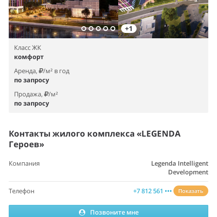
+1
Класс ЖК
комфорт
Аренда,
/м² в год
по запросу
Продажа,
/м²
по запросу
Контакты жилого комплекса «LEGENDA
Героев»
Компания
Legenda Intelligent
Development
Телефон
+7 812 561 •••
Показать
Позвоните мне