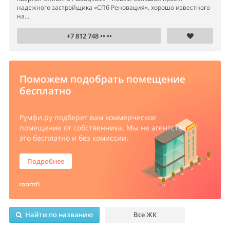
надежного застройщика «СПб Реновация», хорошо известного
на...
+7 812 748 •• ••
Поможем подобрать помещение
бесплатно
Румфи.ру
подберет вам коммерческое
помещение от собственника. Мы не агентство,
это бесплатно и без комиссии.
Подробнее
Найти по названию
Все ЖК