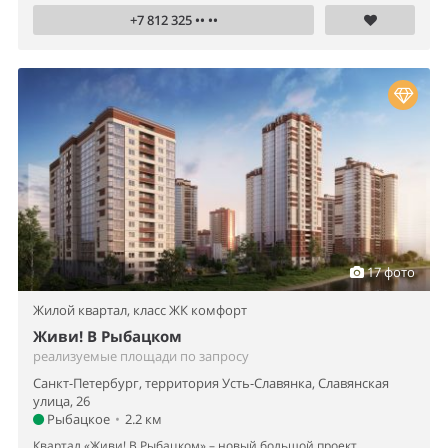
+7 812 325 •• ••
17 фото
Жилой квартал,
класс ЖК комфорт
Живи! В Рыбацком
реализуемые площади по запросу
Санкт-Петербург, территория Усть-Славянка, Славянская
улица, 26
Рыбацкое
•
2.2 км
Квартал «Живи! В Рыбацком» – новый большой проект