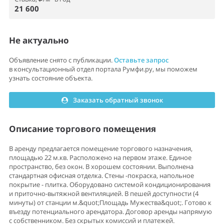
21 600
Не актуально
Объявление снято с публикации.
Оставьте запрос
в консультационный отдел портала Румфи.ру, мы поможем
узнать состояние объекта.
Заказать обратный звонок
Описание торгового помещения
В аренду предлагается помещение торгового назначения,
площадью 22 м.кв. Расположено на первом этаже. Единое
пространство, без окон. В хорошем состоянии. Выполнена
стандартная офисная отделка. Стены -покраска, напольное
покрытие - плитка. Оборудовано системой кондиционирования
и приточно-вытяжной вентиляцией. В пешей доступности (4
минуты) от станции м.&quot;Площадь Мужества&quot;. Готово к
въезду потенциального арендатора. Договор аренды напрямую
с собственником. Без скрытых комиссий и платежей.