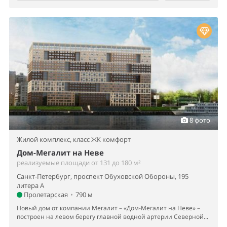
8 фото
Жилой комплекс,
класс ЖК комфорт
Дом-Мегалит на Неве
реализуемые площади от 131 до 180 м²
Санкт-Петербург, проспект Обуховской Обороны, 195
литера А
Пролетарская
•
790 м
Новый дом от компании Мегалит – «Дом-Мегалит на Неве» –
построен на левом берегу главной водной артерии Северной...