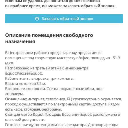
Если вам не удалось дозвониться до собственника
в нерабочее время, вы можете заказать обратный звонок.
Заказать обратный звонок
Описание помещения свободного
назначения
В Центральном районе города в аренду предлагается
помещение под творческую мастерскую/офис, площадью - 51.9
м.кв.
Расположено на третьем этаже бизнес-центра
&quot;Рассвет&quot;.
Кабинетная планировка, три комнаты.
Высота потолков 3.2 м.
В хорошем состоянии. Стены - окрашенные обои, пол -
линолеум.
Оснащение: интернет, телефония. БЦ круглосуточно охраняется,
проход осуществляется по электронным картам доступа. Рядом
есть кафе, столовая, рестораны.
Станция метро &quot;Площадь Восстания&quot; расположена в
шаговой доступности.
Готово к въезду потенциального арендатора. Договор аренды