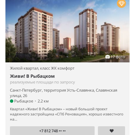
17 фото
Жилой квартал,
класс ЖК комфорт
Живи! В Рыбацком
реализуемые площади по запросу
Санкт-Петербург, территория Усть-Славянка, Славянская
улица, 26
Рыбацкое
•
2.2 км
Квартал «Живи! В Рыбацком» – новый большой проект
надежного застройщика «СПб Реновация», хорошо известного
на...
+7 812 748 •• ••