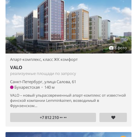
8 фото
Апарт-комплекс,
класс ЖК комфорт
VALO
реализуемые площади по запросу
Санкт-Петербург, улица Салова, 61
Бухарестская
•
140 м
VALO – новый ульрасовременный апарт-комплекс от известной
финской компании Lemminkainen, возводимый в
Фрунзенском...
+7 812 210 •• ••